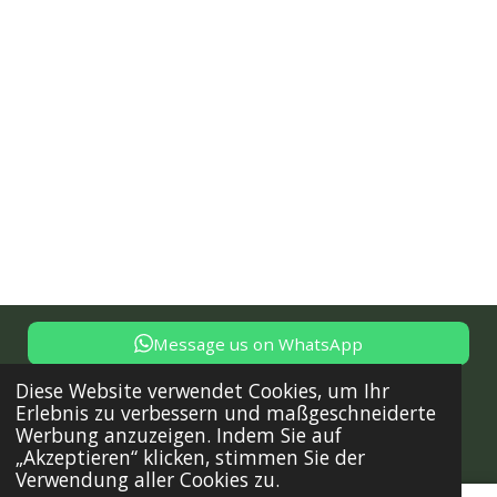
Message us on WhatsApp
© 2024 - 2025 Trust Solutions - Dienstleistungen für deine
Diese Website verwendet Cookies, um Ihr
Immobilie in Istrien, Tel: +385 91 722 15 17, office@trust-
Erlebnis zu verbessern und maßgeschneiderte
solutions.online,
Sitemap
Werbung anzuzeigen. Indem Sie auf
„Akzeptieren“ klicken, stimmen Sie der
Mit Unterstützung von
Webador
Verwendung aller Cookies zu.