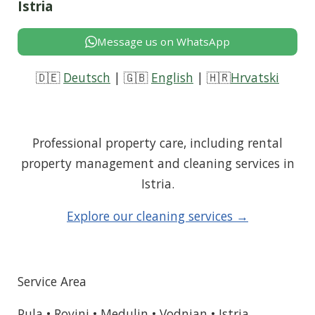
Istria
Message us on WhatsApp
🇩🇪
Deutsch
| 🇬🇧
English
| 🇭🇷
Hrvatski
Professional property care, including rental
property management and cleaning services in
Istria.
Explore our cleaning
services
→
Service Area
Pula • Rovinj • Medulin • Vodnjan • Istria