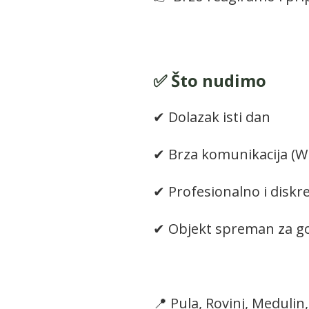
✅ Što nudimo
✔ Dolazak isti dan
✔ Brza komunikacija (
✔ Profesionalno i diskr
✔ Objekt spreman za g
📍 Pula, Rovinj, Medulin,