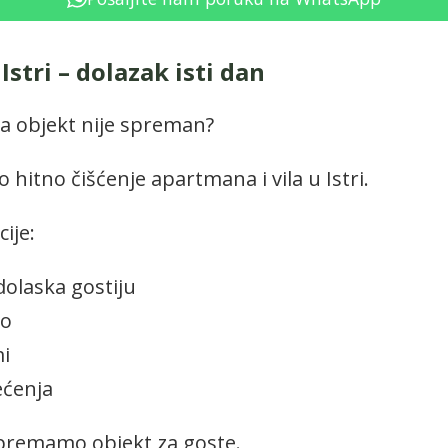
Istri – dolazak isti dan
 a objekt nije spreman?
hitno čišćenje apartmana i vila u Istri.
ije:
dolaska gostiju
no
i
ećenja
ipremamo objekt za goste.