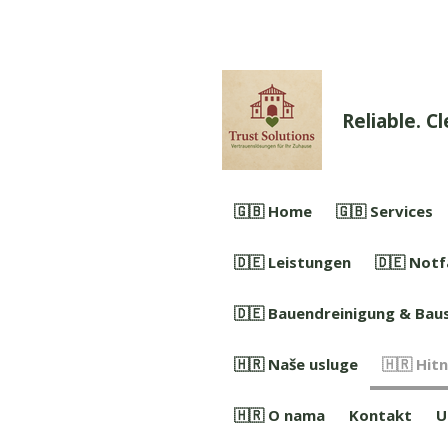
Zum
Hauptinhalt
springen
Reliable. C
🇬🇧 Home
🇬🇧 Services
🇩🇪 Leistungen
🇩🇪 Notf
🇩🇪 Bauendreinigung & Baus
🇭🇷 Naše usluge
🇭🇷 Hitn
🇭🇷 O nama
Kontakt
U