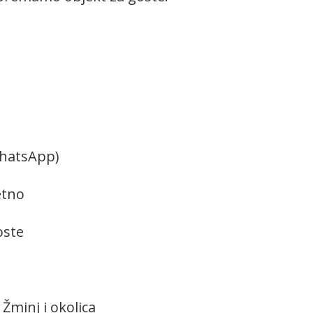
WhatsApp)
etno
oste
 Žminj i okolica