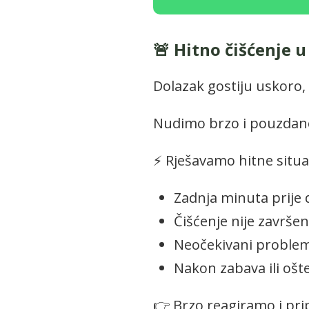
🚨 Hitno čišćenje u 
Dolazak gostiju uskoro,
Nudimo brzo i pouzdano 
⚡ Rješavamo hitne situac
Zadnja minuta prije 
Čišćenje nije završe
Neočekivani problem
Nakon zabava ili ošt
👉 Brzo reagiramo i pr