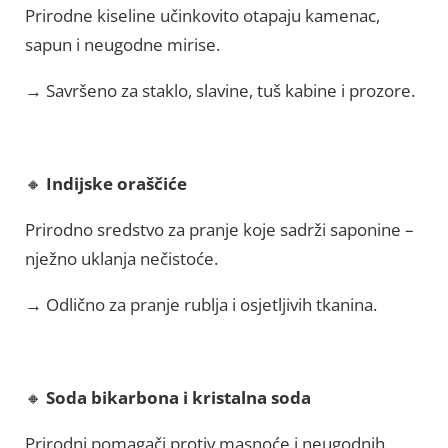
Prirodne kiseline učinkovito otapaju kamenac,
sapun i neugodne mirise.
→ Savršeno za staklo, slavine, tuš kabine i prozore.
🔸
Indijske oraščiće
Prirodno sredstvo za pranje koje sadrži saponine –
nježno uklanja nečistoće.
→ Odlično za pranje rublja i osjetljivih tkanina.
🔸
Soda bikarbona i kristalna soda
Prirodni pomagači protiv masnoće i neugodnih